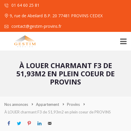
01 64 60 25 81
9, rue de Abeilard B.P. 20 77481 PROVINS CEDEX
contact@gestim-provins.fr
À LOUER CHARMANT F3 DE
51,93M2 EN PLEIN COEUR DE
PROVINS
Nos annonces
Appartement
Provins
À LOUER charmant F3 de 51,93m2 en plein coeur de PROVINS