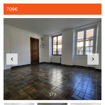
709€
1
/
7