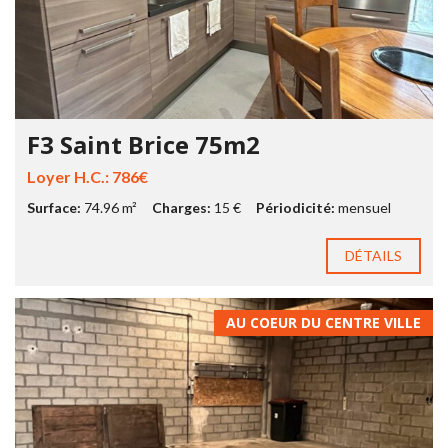
F3 Saint Brice 75m2
Loyer H.C.: 786€
Surface:
74.96 m²
Charges:
15 €
Périodicité:
mensuel
DÉTAILS
AU COEUR DU CENTRE VILLE