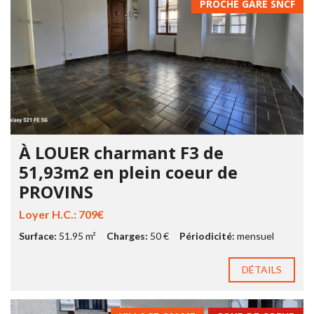
PROCHE GARE SNCF
À LOUER charmant F3 de
51,93m2 en plein coeur de
PROVINS
Loyer H.C.: 709€
Surface:
51.95 m²
Charges:
50 €
Périodicité:
mensuel
DÉTAILS