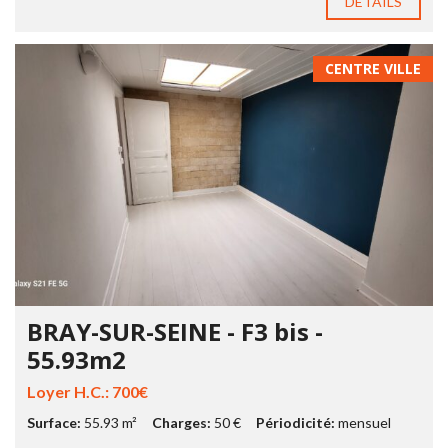
DÉTAILS
CENTRE VILLE
BRAY-SUR-SEINE - F3 bis -
55.93m2
Loyer H.C.: 700€
Surface:
55.93 m²
Charges:
50 €
Périodicité:
mensuel