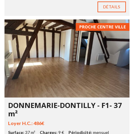
DÉTAILS
PROCHE CENTRE VILLE
DONNEMARIE-DONTILLY - F1- 37
m²
Loyer H.C.: 486€
Surface:
37 m²
Charges:
9 €
Périodicité:
mensuel