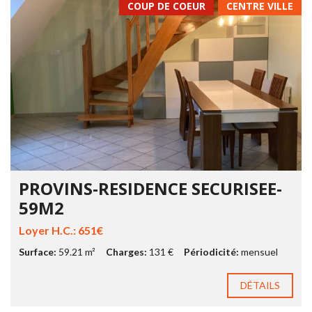
COUP DE COEUR
CENTRE VILLE
PROVINS-RESIDENCE SECURISEE-
59M2
Loyer H.C.: 651€
Surface:
59.21 m²
Charges:
131 €
Périodicité:
mensuel
DÉTAILS