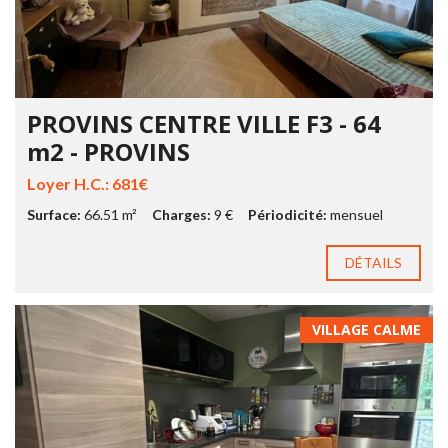
PROVINS CENTRE VILLE F3 - 64
m2 - PROVINS
Loyer H.C.: 681€
Surface:
66.51 m²
Charges:
9 €
Périodicité:
mensuel
DÉTAILS
VILLAGE CALME