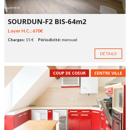
SOURDUN-F2 BIS-64m2
Loyer H.C.: 670€
Charges:
15 €
Périodicité:
mensuel
DÉTAILS
COUP DE COEUR
CENTRE VILLE