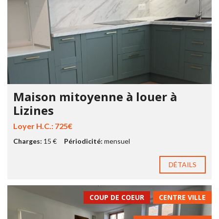
Maison mitoyenne à louer à
Lizines
Loyer H.C.: 725€
Charges:
15 €
Périodicité:
mensuel
DÉTAILS
COUP DE COEUR
CENTRE VILLE