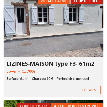
VILLAGE CALME
COUP DE COEUR
LIZINES-MAISON type F3- 61m2
Loyer H.C.: 700€
Surface:
61 m²
Charges:
10 €
Périodicité:
mensuel
DÉTAILS
COUP DE COEUR
AU COEUR DU CENTRE VILLE