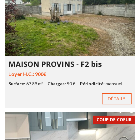
MAISON PROVINS - F2 bis
Loyer H.C.: 900€
Surface:
67.89 m²
Charges:
50 €
Périodicité:
mensuel
DÉTAILS
COUP DE COEUR