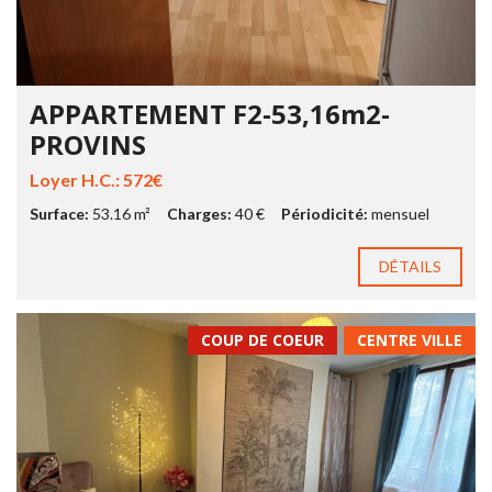
APPARTEMENT F2-53,16m2-
PROVINS
Loyer H.C.: 572€
Surface:
53.16 m²
Charges:
40 €
Périodicité:
mensuel
DÉTAILS
COUP DE COEUR
CENTRE VILLE