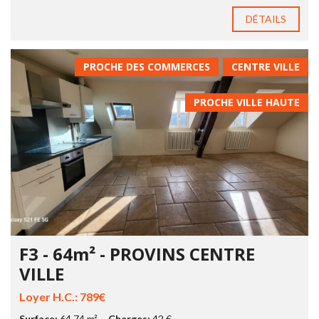
DÉTAILS
PROCHE DES COMMERCES
CENTRE VILLE
PROCHE VILLE HAUTE
F3 - 64m² - PROVINS CENTRE
VILLE
Loyer H.C.: 789€
Surface:
64.74 m²
Charges:
42 €