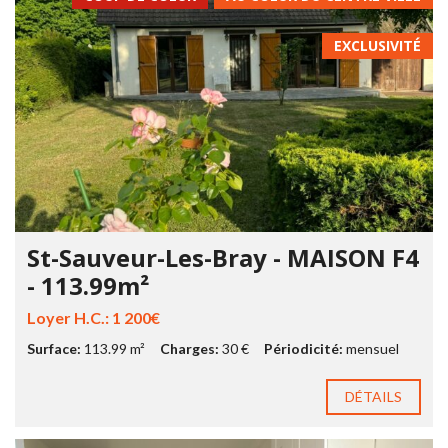
EXCLUSIVITÉ
St-Sauveur-Les-Bray - MAISON F4
- 113.99m²
Loyer H.C.: 1 200€
Surface:
113.99 m²
Charges:
30 €
Périodicité:
mensuel
DÉTAILS