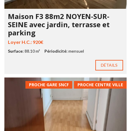
Maison F3 88m2 NOYEN-SUR-
SEINE avec jardin, terrasse et
parking
Loyer H.C.: 920€
Surface:
88.10 m²
Périodicité:
mensuel
DÉTAILS
PROCHE GARE SNCF
PROCHE CENTRE VILLE