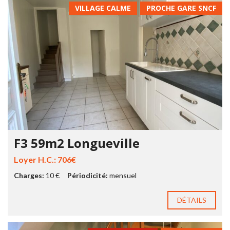
VILLAGE CALME
PROCHE GARE SNCF
F3 59m2 Longueville
Loyer H.C.: 706€
Charges:
10 €
Périodicité:
mensuel
DÉTAILS