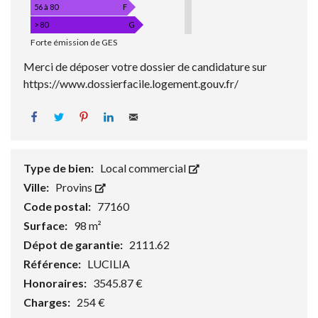
C
D
é
56 à 80
F
E
E
q
> 80
G
É
G
C
N
Forte émission de GES
A
E
O
Z
Merci de déposer votre dossier de candidature sur
R
2
À
https://www.dossierfacile.logement.gouv.fr/
G
E
/
É
F
m
T
F
Facebook
Tweet
Pin it
LinkedIn
Email
²
I
E
Q
.
T
U
a
D
Type de bien:
Local commercial
E
E
n
Ville:
Provins
S
E
Code postal:
77160
R
Surface:
98 m²
R
Dépot de garantie:
2111.62
E
Référence:
LUCILIA
Honoraires:
3545.87 €
Charges:
254 €