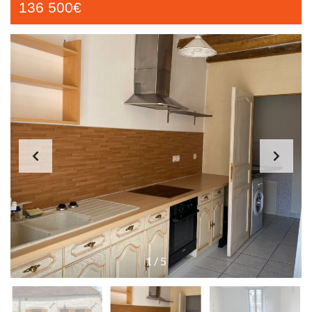
136 500€
1
/
5