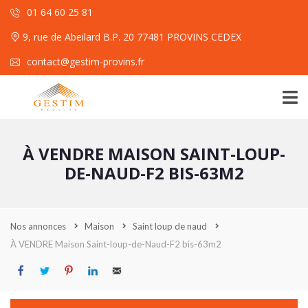
01 64 60 25 81
9, rue de Abeilard B.P. 20 77481 PROVINS CEDEX
contact@gestim-provins.fr
À VENDRE MAISON SAINT-LOUP-
DE-NAUD-F2 BIS-63M2
Nos annonces
Maison
Saint loup de naud
À VENDRE Maison Saint-loup-de-Naud-F2 bis-63m2